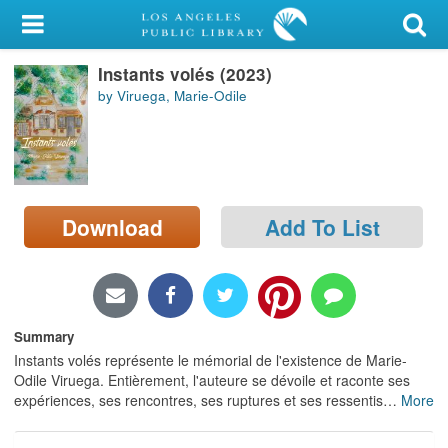
My Account
Instants volés (2023)
Library Card
by Viruega, Marie-Odile
Sign In
Search
Download
Add To List
Locations/Hours (external
page)
Privacy
Summary
Instants volés représente le mémorial de l'existence de Marie-
Odile Viruega. Entièrement, l'auteure se dévoile et raconte ses
expériences, ses rencontres, ses ruptures et ses ressentis
…
More