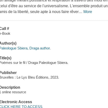
un alliage mêlant puissance et respiration à travers des mots emp
celui d'être au service de l'universalisme. L'ensemble produit un
amis de la liberté, seule apte à nous faire rêver
…
More
Call #
e-Book
Author(s)
Paleologue Sbiera, Draga author.
Title(s)
Poèmes sur le fil / Draga Paleologue Sbiera.
Publisher
Bruxelles : Le Lys Bleu Éditions, 2023.
Description
1 online resource
Electronic Access
CLICK HERE TO ACCESS