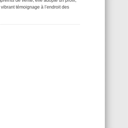
reints de vérité, elle adopte un profil,
 vibrant témoignage à l'endroit des