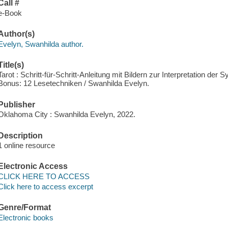
Call #
e-Book
Author(s)
Evelyn, Swanhilda author.
Title(s)
Tarot : Schritt-für-Schritt-Anleitung mit Bildern zur Interpretation der 
Bonus: 12 Lesetechniken / Swanhilda Evelyn.
Publisher
Oklahoma City : Swanhilda Evelyn, 2022.
Description
1 online resource
Electronic Access
CLICK HERE TO ACCESS
Click here to access excerpt
Genre/Format
Electronic books