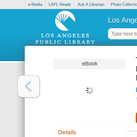
e-Media
LAPL Reads
Ask A Librarian
Photo Collecti
Los Ange
eBook
Details