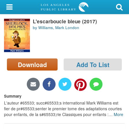
My Account
L'escarboucle bleue (2017)
Library Card
by Williams, Mark London
Sign In
Search
Download
Add To List
Locations/Hours (external
page)
Privacy
Summary
L'auteur #65533; succ#65533;s international Mark Williams est
fier de pr#65533;senter le premier tome des adaptations courtes
pour enfants, de la s#65533;rie Classiques pour enfants :
…
More