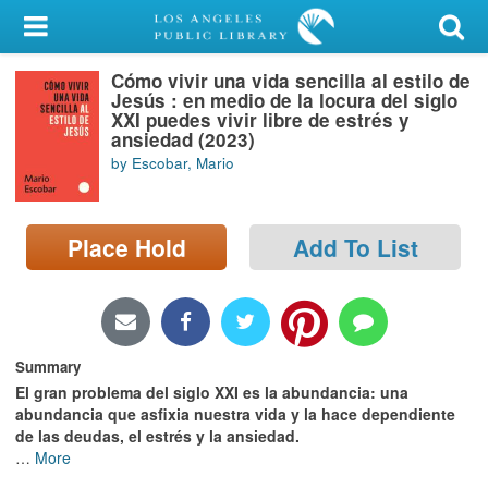
My Account
Cómo vivir una vida sencilla al estilo de
Library Card
Jesús : en medio de la locura del siglo
XXI puedes vivir libre de estrés y
Sign In
ansiedad (2023)
by Escobar, Mario
Search
Place Hold
Add To List
Locations/Hours (external
page)
Privacy
Summary
El gran problema del siglo XXI es la abundancia: una
abundancia que asfixia nuestra vida y la hace dependiente
de las deudas, el estrés y la ansiedad.
…
More