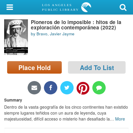
My Account
Pioneros de lo imposible : hitos de la
Library Card
exploración contemporánea (2022)
by Bravo, Javier Jayme
Sign In
Search
Place Hold
Add To List
Locations/Hours (external
page)
Privacy
Summary
Dentro de la vasta geografía de los cinco continentes han existido
siempre lugares teñidos con un aura de leyenda, cuya
majestuosidad, difícil acceso o misterio han desafiado la
…
More