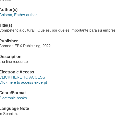
Author(s)
Coloma, Esther author.
Title(s)
Competencia cultural : Qué es, por qué es importante para su empres
Publisher
Csorna : EBX Publishing, 2022.
Description
1 online resource
Electronic Access
CLICK HERE TO ACCESS
Click here to access excerpt
Genre/Format
Electronic books
Language Note
In Spanish.