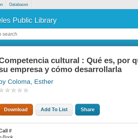
on
Databases
les Public Library
Competencia cultural : Qué es, por 
su empresa y cómo desarrollarla
by Coloma, Esther
Download
Add To List
Share
Call #
e-Book