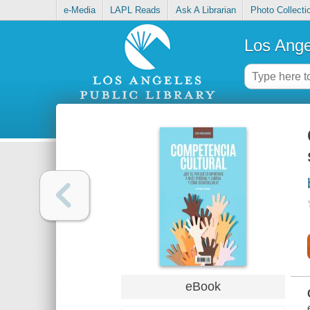
e-Media
LAPL Reads
Ask A Librarian
Photo Collecti
Los Ange
eBook