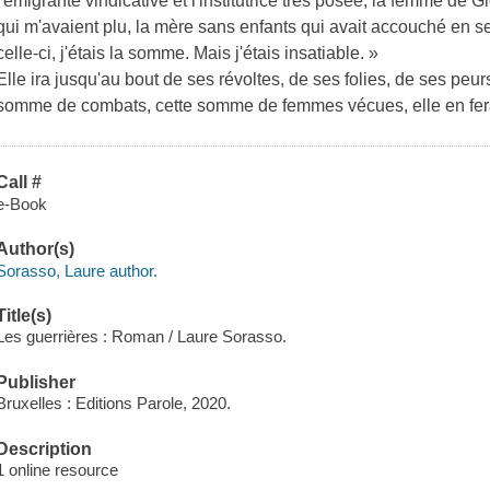
l'émigrante vindicative et l'institutrice très posée, la femme de
qui m'avaient plu, la mère sans enfants qui avait accouché en secr
celle-ci, j'étais la somme. Mais j'étais insatiable. »
Elle ira jusqu'au bout de ses révoltes, de ses folies, de ses peu
somme de combats, cette somme de femmes vécues, elle en fer
Call #
e-Book
Author(s)
Sorasso, Laure author.
Title(s)
Les guerrières : Roman / Laure Sorasso.
Publisher
Bruxelles : Editions Parole, 2020.
Description
1 online resource