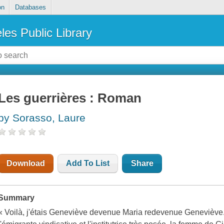
on
Databases
les Public Library
Les guerrières : Roman
by Sorasso, Laure
Download
Add To List
Share
Summary
« Voilà, j'étais Geneviève devenue Maria redevenue Geneviève. J