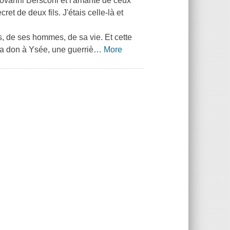
 Giovanni Bersconi et l'amante de ceux
et de deux fils. J'étais celle-là et
rs, de ses hommes, de sa vie. Et cette
a don à Ysée, une guerriè
…
More