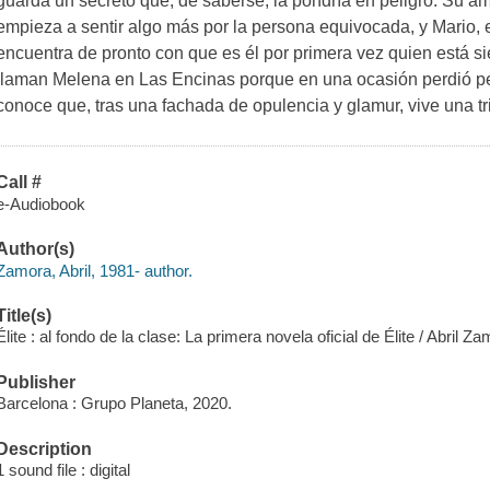
guarda un secreto que, de saberse, la pondría en peligro. Su a
empieza a sentir algo más por la persona equivocada, y Mario, e
encuentra de pronto con que es él por primera vez quien está s
llaman Melena en Las Encinas porque en una ocasión perdió p
conoce que, tras una fachada de opulencia y glamur, vive una tris
Call #
e-Audiobook
Author(s)
Zamora, Abril, 1981- author.
Title(s)
Élite : al fondo de la clase: La primera novela oficial de Élite / Abril Za
Publisher
Barcelona : Grupo Planeta, 2020.
Description
1 sound file : digital