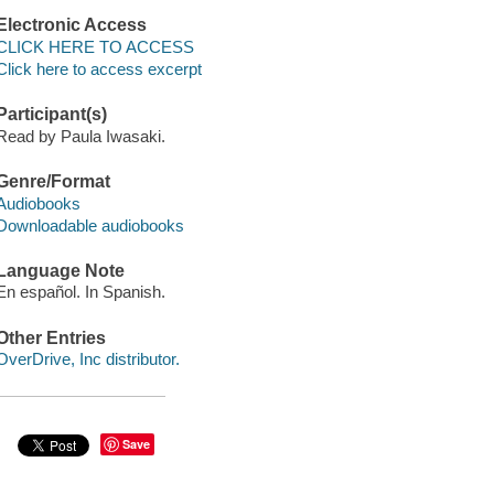
Electronic Access
CLICK HERE TO ACCESS
Click here to access excerpt
Participant(s)
Read by Paula Iwasaki.
Genre/Format
Audiobooks
Downloadable audiobooks
Language Note
En español. In Spanish.
Other Entries
OverDrive, Inc distributor.
Save