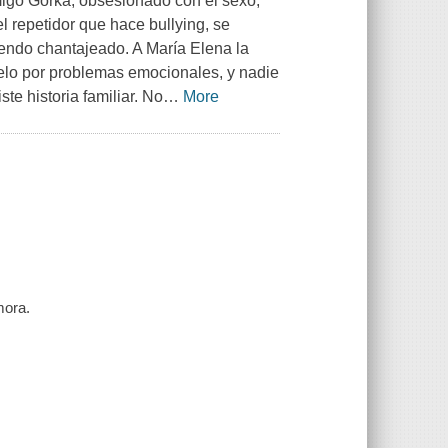
migo Gorka, obsesionado con el sexo,
l repetidor que hace bullying, se
iendo chantajeado. A María Elena la
elo por problemas emocionales, y nadie
te historia familiar. No
…
More
mora.