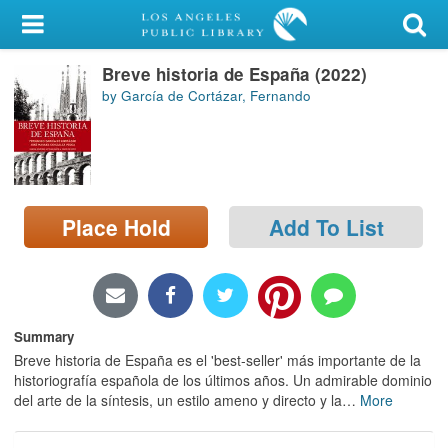
My Account
Breve historia de España (2022)
Library Card
by García de Cortázar, Fernando
Sign In
Search
Place Hold
Add To List
Locations/Hours (external
page)
Privacy
Summary
Breve historia de España es el 'best-seller' más importante de la
historiografía española de los últimos años. Un admirable dominio
del arte de la síntesis, un estilo ameno y directo y la
…
More