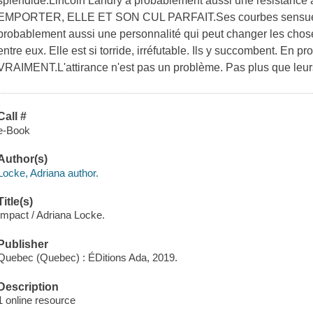
splendide.Lincoln Landry a probablement aussi une résistance
EMPORTER, ELLE ET SON CUL PARFAIT.Ses courbes sensuelles
probablement aussi une personnalité qui peut changer les chose
entre eux. Elle est si torride, irréfutable. Ils y succombent. En
VRAIMENT.L'attirance n'est pas un problème. Pas plus que leurs 
Call #
e-Book
Author(s)
Locke, Adriana author.
Title(s)
Impact / Adriana Locke.
Publisher
Quebec (Quebec) : ÉDitions Ada, 2019.
Description
1 online resource