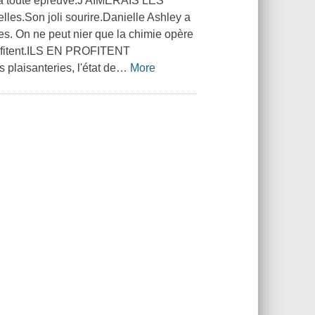
 à toute épreuve.J'AIMERAIS LES
.Son joli sourire.Danielle Ashley a
s. On ne peut nier que la chimie opère
 profitent.ILS EN PROFITENT
plaisanteries, l'état de
…
More