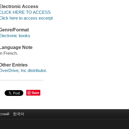
Electronic Access
CLICK HERE TO ACCESS
Click here to access excerpt
Genre/Format
Electronic books
Language Note
In French.
Other Entries
OverDrive, Inc distributor.
Save
сский
한국어