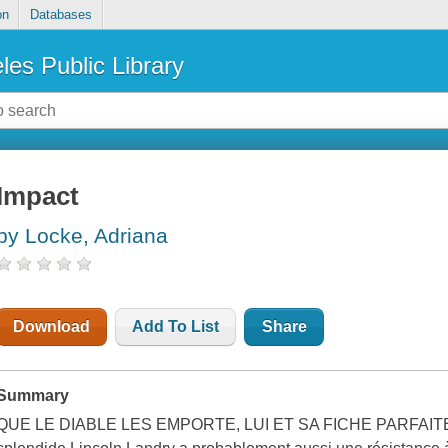
on
Databases
les Public Library
Impact
by Locke, Adriana
Download
Add To List
Share
Summary
QUE LE DIABLE LES EMPORTE, LUI ET SA FICHE PARFAITE.Son