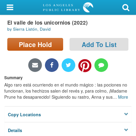
My Account
El valle de los unicornios (2022)
Library Card
by Sierra Listón, David
Sign In
Place Hold
Add To List
Search
Locations/Hours (external
page)
Summary
Algo raro está ocurriendo en el mundo mágico : las pociones no
Privacy
funcionan, los hechizos salen del revés y, para colmo, ¡Madame
Prune ha desaparecido! Siguiendo su rastro, Anna y sus
…
More
Copy Locations
Details