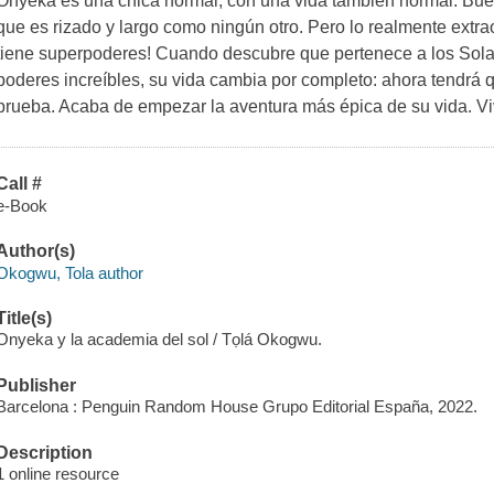
Onyeka es una chica normal, con una vida también normal. Buen
que es rizado y largo como ningún otro. Pero lo realmente extrao
tiene superpoderes! Cuando descubre que pertenece a los Solar
poderes increíbles, su vida cambia por completo: ahora tendrá q
prueba. Acaba de empezar la aventura más épica de su vida. V
Call #
e-Book
Author(s)
Okogwu, Tola author
Title(s)
Onyeka y la academia del sol / Tọlá Okogwu.
Publisher
Barcelona : Penguin Random House Grupo Editorial España, 2022.
Description
1 online resource