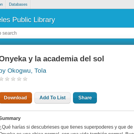
on
Databases
les Public Library
Onyeka y la academia del sol
by Okogwu, Tola
Download
Add To List
Share
Summary
¿Qué harías si descubrieses que tienes superpoderes y que de r