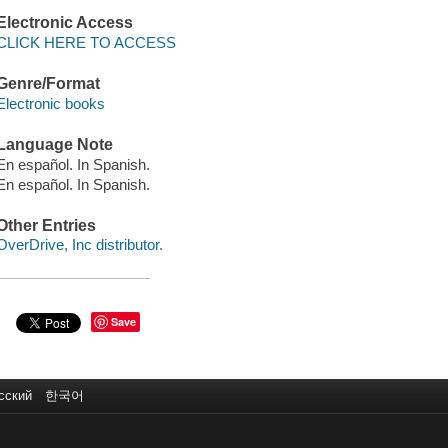
Electronic Access
CLICK HERE TO ACCESS
Genre/Format
Electronic books
Language Note
En español. In Spanish.
En español. In Spanish.
Other Entries
OverDrive, Inc distributor.
Save
сский
한국어