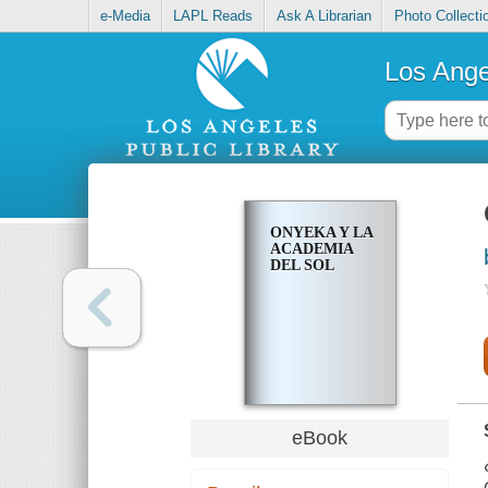
e-Media
LAPL Reads
Ask A Librarian
Photo Collecti
Los Ange
ONYEKA Y LA
ACADEMIA
DEL SOL
eBook