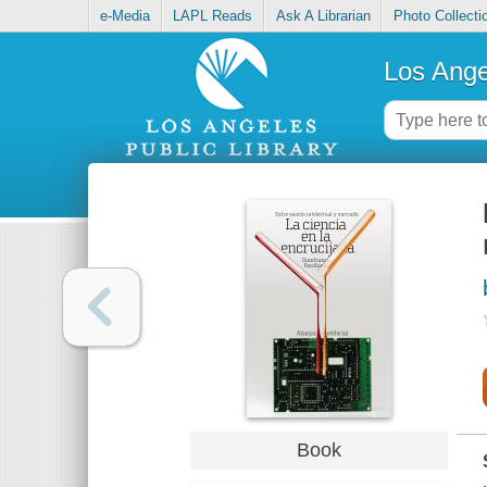
e-Media
LAPL Reads
Ask A Librarian
Photo Collecti
Los Ange
Book