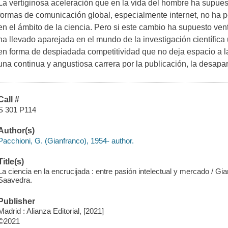
La vertiginosa aceleración que en la vida del hombre ha supues
formas de comunicación global, especialmente internet, no ha p
en el ámbito de la ciencia. Pero si este cambio ha supuesto ven
ha llevado aparejada en el mundo de la investigación científica
en forma de despiadada competitividad que no deja espacio a la r
una continua y angustiosa carrera por la publicación, la desapa
Call #
S 301 P114
Author(s)
Pacchioni, G. (Gianfranco), 1954- author.
Title(s)
La ciencia en la encrucijada : entre pasión intelectual y mercado / Gi
Saavedra.
Publisher
Madrid : Alianza Editorial, [2021]
©2021