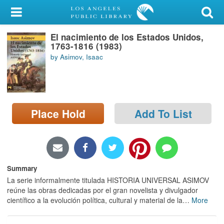
My Account
El nacimiento de los Estados Unidos,
Library Card
1763-1816 (1983)
by Asimov, Isaac
Sign In
Search
Place Hold
Add To List
Locations/Hours (external
page)
Privacy
Summary
La serie informalmente titulada HISTORIA UNIVERSAL ASIMOV
reúne las obras dedicadas por el gran novelista y divulgador
científico a la evolución política, cultural y material de la
…
More