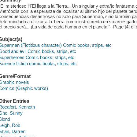
"El misterioso H'El llega a la Tierra... Un singular y extraño fantas
Metrópolis con la esperanza de localizar al último hijo del planeta pe
consecuencias desastrosas no sólo para Superman, sino también par
determindado a utilizar a la Tierra como instrumento en su arriesgado
el precio será... ¡La vida de cada humano en el planeta!"--Page [4] of 
Subject(s)
Superman (Fictitious character) Comic books, strips, etc
Good and evil Comic books, strips, etc
Superheroes Comic books, strips, etc
Science fiction comic books, strips, etc
Genre/Format
Graphic novels
Comics (Graphic works)
Other Entries
Rocafort, Kenneth
Gho, Sunny
Blond
Leigh, Rob
Shan, Darren