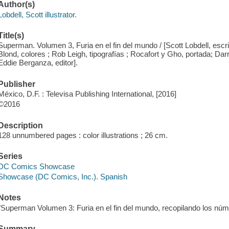
Author(s)
Lobdell, Scott illustrator.
Title(s)
Superman. Volumen 3, Furia en el fin del mundo / [Scott Lobdell, escr
Blond, colores ; Rob Leigh, tipografías ; Rocafort y Gho, portada; D
Eddie Berganza, editor].
Publisher
México, D.F. : Televisa Publishing International, [2016]
©2016
Description
128 unnumbered pages : color illustrations ; 26 cm.
Series
DC Comics Showcase
Showcase (DC Comics, Inc.). Spanish
Notes
"Superman Volumen 3: Furia en el fin del mundo, recopilando los núme
Summary