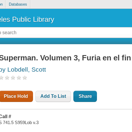
on
Databases
les Public Library
Superman. Volumen 3, Furia en el fi
by Lobdell, Scott
Place Hold
Add To List
Share
Call #
S 741.5 S959Lob v.3