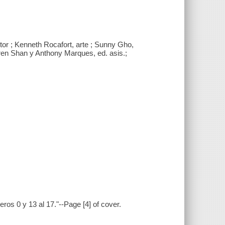
itor ; Kenneth Rocafort, arte ; Sunny Gho,
arren Shan y Anthony Marques, ed. asis.;
ros 0 y 13 al 17."--Page [4] of cover.