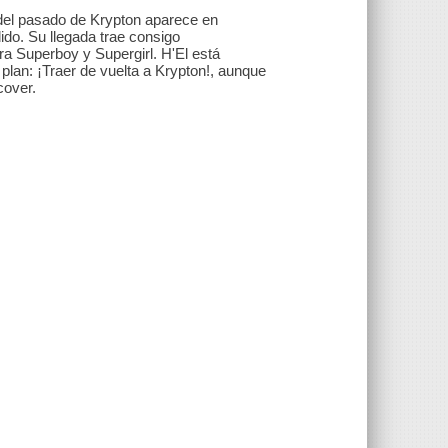
ma del pasado de Krypton aparece en
rdido. Su llegada trae consigo
a Superboy y Supergirl. H'El está
 plan: ¡Traer de vuelta a Krypton!, aunque
cover.