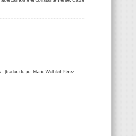
e acercarnos a él constantemente. Cada
k ; [traducido por Marie Wolhfeil-Pérez