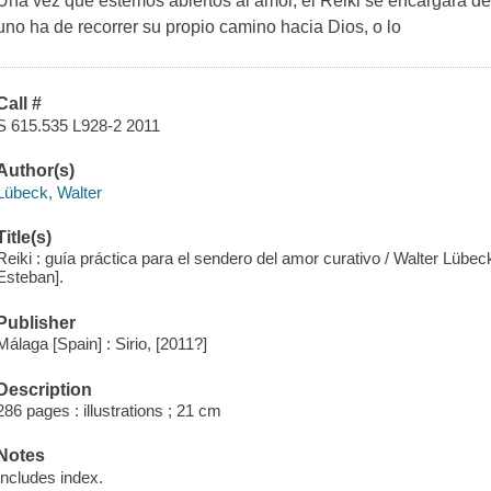
Una vez que estemos abiertos al amor, el Reiki se encargará d
uno ha de recorrer su propio camino hacia Dios, o lo
Call #
S 615.535 L928-2 2011
Author(s)
Lübeck, Walter
Title(s)
Reiki : guía práctica para el sendero del amor curativo / Walter Lübec
Esteban].
Publisher
Málaga [Spain] : Sirio, [2011?]
Description
286 pages : illustrations ; 21 cm
Notes
Includes index.