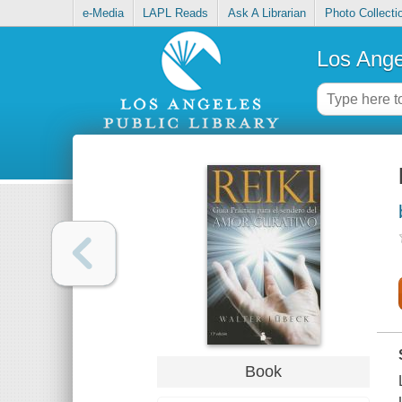
e-Media
LAPL Reads
Ask A Librarian
Photo Collecti
Los Ange
Book