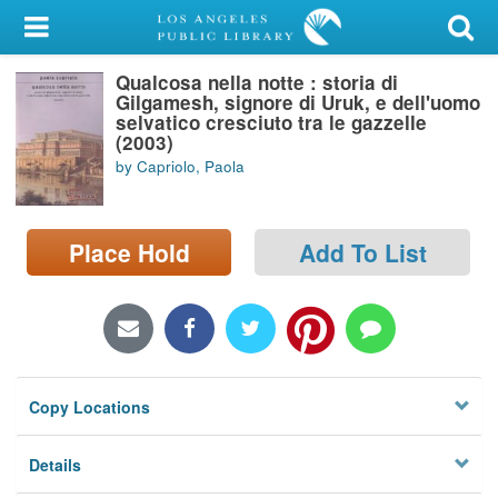
My Account
Qualcosa nella notte : storia di
Library Card
Gilgamesh, signore di Uruk, e dell'uomo
selvatico cresciuto tra le gazzelle
Sign In
(2003)
by Capriolo, Paola
Search
Place Hold
Add To List
Locations/Hours (external
page)
Privacy
Copy Locations
Details