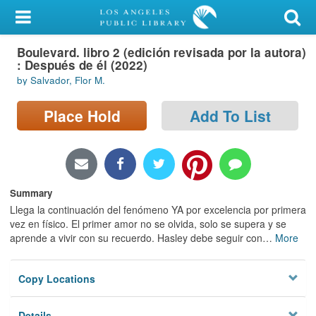
My Account
Boulevard. libro 2 (edición revisada por la autora)
Library Card
: Después de él (2022)
by Salvador, Flor M.
Sign In
Place Hold
Add To List
Search
Locations/Hours (external
page)
Summary
Privacy
Llega la continuación del fenómeno YA por excelencia por primera
vez en físico. El primer amor no se olvida, solo se supera y se
aprende a vivir con su recuerdo. Hasley debe seguir con
…
More
Copy Locations
Details