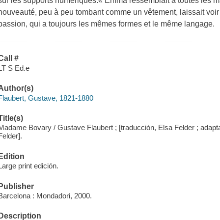
sur les supports numériques.« Emma ressemblait à toutes les ma
nouveauté, peu à peu tombant comme un vêtement, laissait voir 
passion, qui a toujours les mêmes formes et le même langage.
Call #
LT S Ed.e
Author(s)
Flaubert, Gustave, 1821-1880
Title(s)
Madame Bovary / Gustave Flaubert ; [traducción, Elsa Felder ; adaptac
Felder].
Edition
Large print edición.
Publisher
Barcelona : Mondadori, 2000.
Description