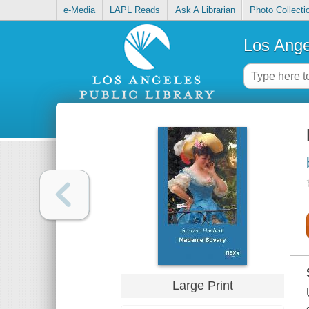
e-Media
LAPL Reads
Ask A Librarian
Photo Collecti
Los Ange
Large Print