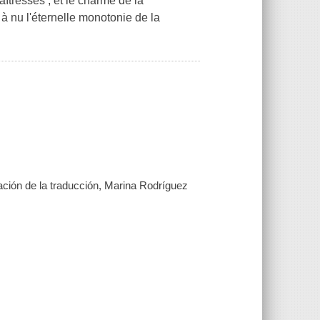
îtresses ; et le charme de la
à nu l'éternelle monotonie de la
ión de la traducción, Marina Rodríguez