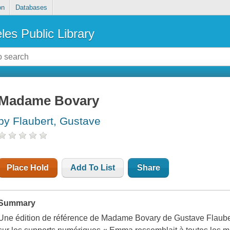
on
Databases
les Public Library
Madame Bovary
by Flaubert, Gustave
Place Hold
Add To List
Share
Summary
Une édition de référence de Madame Bovary de Gustave Flauber