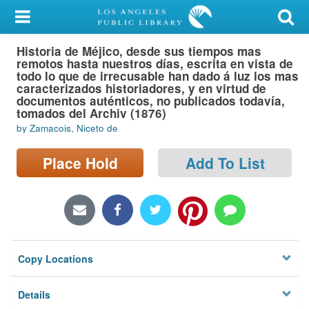
My Account
Historia de Méjico, desde sus tiempos mas
Library Card
remotos hasta nuestros días, escrita en vista de
todo lo que de irrecusable han dado á luz los mas
Sign In
caracterizados historiadores, y en virtud de
documentos auténticos, no publicados todavía,
tomados del Archiv (1876)
Search
by Zamacois, Niceto de
Locations/Hours (external
Place Hold
Add To List
page)
Privacy
Copy Locations
Details