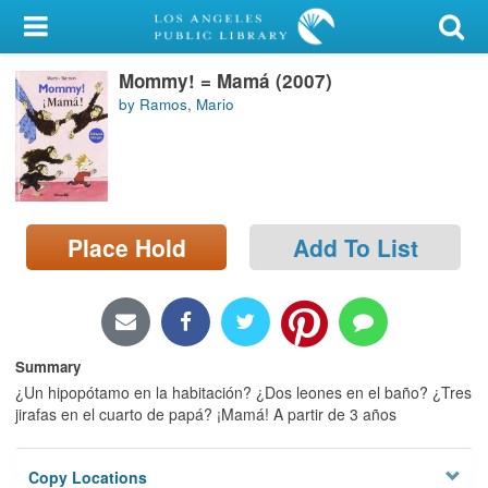
My Account
Mommy! = Mamá (2007)
Library Card
by Ramos, Mario
Sign In
Search
Place Hold
Add To List
Locations/Hours (external
page)
Privacy
Summary
¿Un hipopótamo en la habitación? ¿Dos leones en el baño? ¿Tres
jirafas en el cuarto de papá? ¡Mamá! A partir de 3 años
Copy Locations