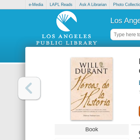
e-Media
LAPL Reads
Ask A Librarian
Photo Collecti
Los Ange
Book