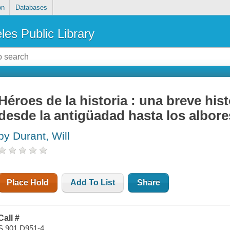
on
Databases
les Public Library
Héroes de la historia : una breve histo
desde la antigüadad hasta los albor
by Durant, Will
Place Hold
Add To List
Share
Call #
S 901 D951-4