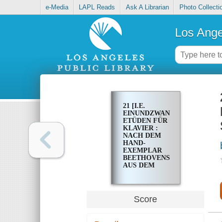
e-Media
LAPL Reads
Ask A Librarian
Photo Collecti
Los Ange
21 [I.E.
EINUNDZWANZIG]
ETÜDEN FÜR
KLAVIER :
NACH DEM
HAND-
EXEMPLAR
BEETHOVENS
AUS DEM
BESITZ
ANTON
SCHINDLERS
Score