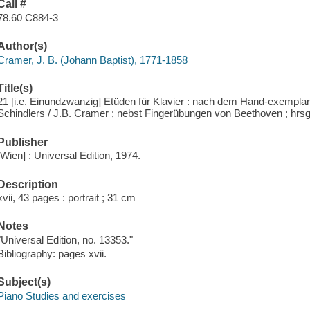
Call #
78.60 C884-3
Author(s)
Cramer, J. B. (Johann Baptist), 1771-1858
Title(s)
21 [i.e. Einundzwanzig] Etüden für Klavier : nach dem Hand-exempl
Schindlers / J.B. Cramer ; nebst Fingerübungen von Beethoven ; hrs
Publisher
[Wien] : Universal Edition, 1974.
Description
xvii, 43 pages : portrait ; 31 cm
Notes
"Universal Edition, no. 13353."
Bibliography: pages xvii.
Subject(s)
Piano Studies and exercises