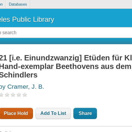
on
Databases
les Public Library
21 [i.e. Einundzwanzig] Etüden für K
Hand-exemplar Beethovens aus dem 
Schindlers
by Cramer, J. B.
Place Hold
Add To List
Share