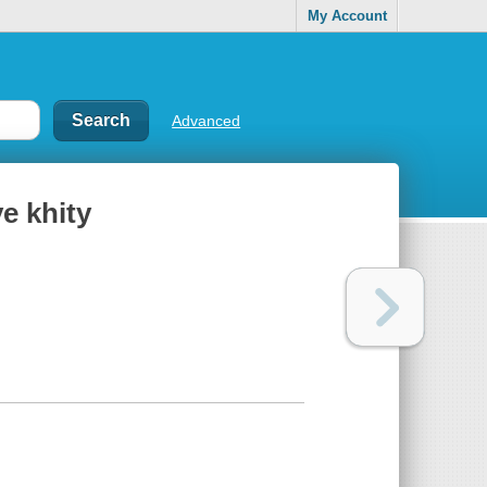
My Account
Advanced
ye khity