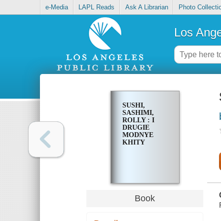
e-Media
LAPL Reads
Ask A Librarian
Photo Collecti
Los Ange
SUSHI,
SASHIMI,
ROLLY : I
DRUGIE
MODNYE
KHITY
Book