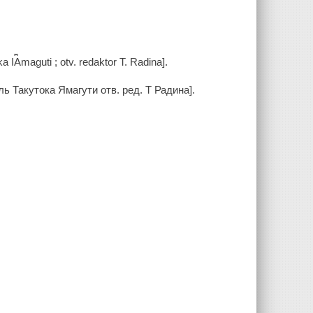
a I︠A︡maguti ; otv. redaktor T. Radina].
ь Такутока Ямагути отв. ред. Т Радина].