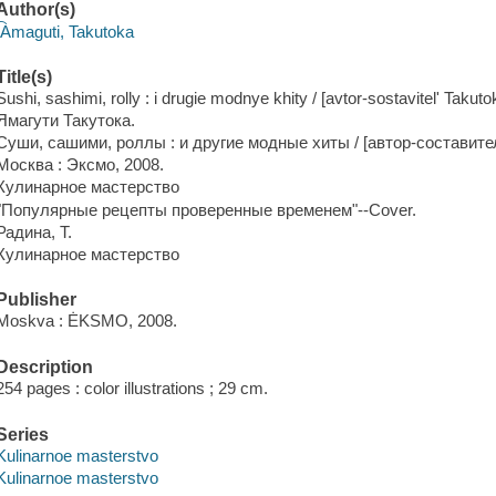
Author(s)
I͡Amaguti, Takutoka
Title(s)
Sushi, sashimi, rolly : i drugie modnye khity / [avtor-sostavitelʹ Takutok
Ямагути Такутока.
Суши, cашими, pоллы : и другие модные хиты / [aвтор-составител
Москва : Эксмо, 2008.
Кулинарное мастерство
"Популярные рецепты проверенные временем"--Cover.
Радина, T.
Кулинарное мастерство
Publisher
Moskva : ĖKSMO, 2008.
Description
254 pages : color illustrations ; 29 cm.
Series
Kulinarnoe masterstvo
Kulinarnoe masterstvo