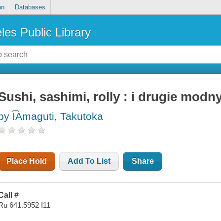
on
Databases
les Public Library
Sushi, sashimi, rolly : i drugie modn
by I͡Amaguti, Takutoka
Place Hold
Add To List
Share
Call #
Ru 641.5952 I11