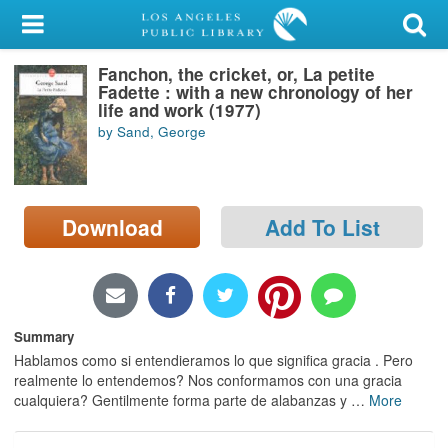
My Account
Fanchon, the cricket, or, La petite
Library Card
Fadette : with a new chronology of her
life and work (1977)
Sign In
by Sand, George
Search
Download
Add To List
Locations/Hours (external
page)
Privacy
Summary
Hablamos como si entendieramos lo que significa gracia . Pero
realmente lo entendemos? Nos conformamos con una gracia
cualquiera? Gentilmente forma parte de alabanzas y
…
More