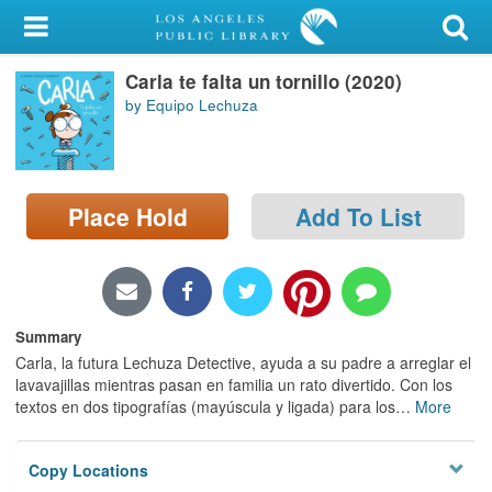
My Account
Carla te falta un tornillo (2020)
Library Card
by Equipo Lechuza
Sign In
Search
Place Hold
Add To List
Locations/Hours (external
page)
Privacy
Summary
Carla, la futura Lechuza Detective, ayuda a su padre a arreglar el
lavavajillas mientras pasan en familia un rato divertido. Con los
textos en dos tipografías (mayúscula y ligada) para los
…
More
Copy Locations