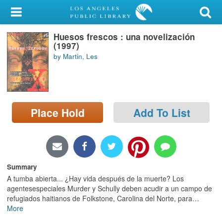
My Account
Huesos frescos : una novelización
Library Card
(1997)
by Martin, Les
Sign In
Search
Place Hold
Add To List
Locations/Hours (external
page)
Privacy
Summary
A tumba abierta... ¿Hay vida después de la muerte? Los
agentesespeciales Murder y Schully deben acudir a un campo de
refugiados haitianos de Folkstone, Carolina del Norte, para
…
More