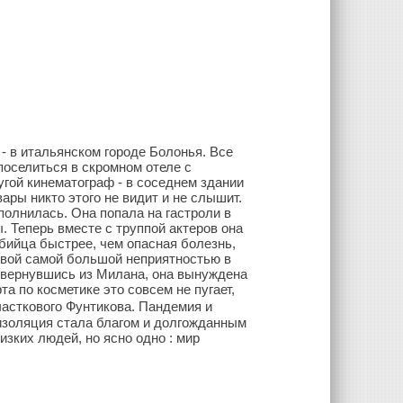
- в итальянском городе Болонья. Все
поселиться в скромном отеле с
угой кинематограф - в соседнем здании
ры никто этого не видит и не слышит.
сполнилась. Она попала на гастроли в
. Теперь вместе с труппой актеров она
убийца быстрее, чем опасная болезнь,
евой самой большой неприятностью в
 вернувшись из Милана, она вынуждена
а по косметике это совсем не пугает,
часткового Фунтикова. Пандемия и
изоляция стала благом и долгожданным
изких людей, но ясно одно : мир