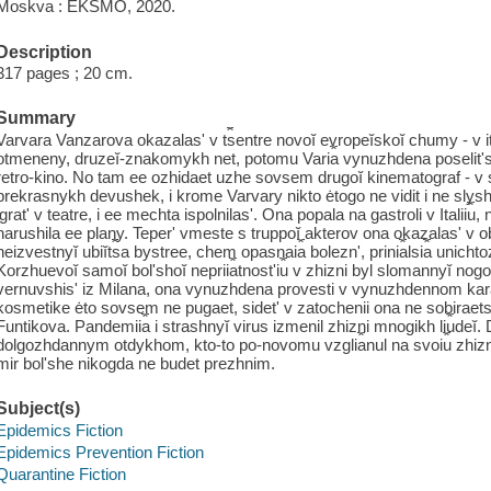
Moskva : ĖKSMO, 2020.
Description
317 pages ; 20 cm.
Summary
Varvara Vanzarova okazalasʹ v t︠s︡entre novoĭ evropeĭskoĭ chumy - v ita
otmeneny, druzeĭ-znakomykh net, potomu Vari︠a︡ vynuzhdena poselitʹs
retro-kino. No tam ee ozhidaet uzhe sovsem drugoĭ kinematograf - v s
prekrasnykh devushek, i krome Varvary nikto ėtogo ne vidit i ne slys
igratʹ v teatre, i ee mechta ispolnilasʹ. Ona popala na gastroli v Italii︠u︡
narushila ee plany. Teperʹ vmeste s truppoĭ akterov ona okazalasʹ v 
neizvestnyĭ ubiĭt︠s︡a bystree, chem opasnai︠a︡ boleznʹ, prini︠a︡lsi︠a︡ unicht
Korzhuevoĭ samoĭ bolʹshoĭ neprii︠a︡tnostʹi︠u︡ v zhizni byl slomannyĭ nog
vernuvshisʹ iz Milana, ona vynuzhdena provesti v vynuzhdennom kara
kosmetike ėto sovsem ne pugaet, sidetʹ v zatochenii ona ne sobiraets
Funtikova. Pandemii︠a︡ i strashnyĭ virus izmenil zhizni mnogikh li︠u︡deĭ. Dli
dolgozhdannym otdykhom, kto-to po-novomu vzgli︠a︡nul na svoi︠u︡ zhiznʹ, zd
mir bolʹshe nikogda ne budet prezhnim.
Subject(s)
Epidemics Fiction
Epidemics Prevention Fiction
Quarantine Fiction