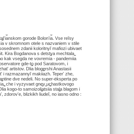
lʹi︠a︡nskom gorode Bolonʹi︠a︡. Vse reĭsy
i︠a︡ v skromnom otele s nazvaniem v stile
osednem zdanii koloritnyĭ mafiozi ubivaet
hit. Kira Bogdanova s detstva mechtala
, no kak vsegda ne vovremi︠a︡ - pandemii︠a︡
observatore gde-to pod Saratovom, i
ozhatʹ artistov. Dli︠a︡ blogershi Anastasii
otʹ i razmazannyĭ makii︠a︡zh. Teperʹ zhe,
ntine dve nedeli. No super-ėksperta po
i︠a︡, che i vyzyvaet gnev uchastkovogo
︠a︡ kogo-to samoizoli︠a︡t︠s︡ii︠a︡ stala blagom i
orovʹe, blizkikh li︠u︡deĭ, no i︠a︡sno odno :