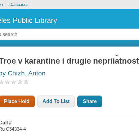
on
Databases
les Public Library
Troe v karantine i drugie neprii︠a︡tnost
by Chizh, Anton
Place Hold
Add To List
Share
Call #
Ru C54334-4