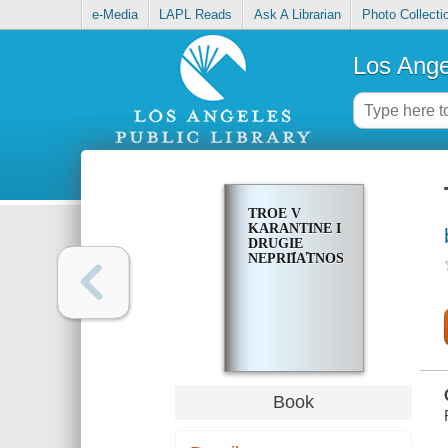
e-Media
LAPL Reads
Ask A Librarian
Photo Collecti
Los Ange
TROE V
KARANTINE I
DRUGIE
NEPRII︠A︡TNOSTI
Book