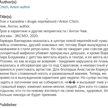
Author(s)
Chizh, Anton author.
Title(s)
Troe v karantine i drugie neprii︠a︡tnosti / Anton Chizh.
Чиж, Антон, author.
Трое в карантине и другие неприятности / Антон Чиж.
Москва : ЭКСМО, 2020.
Варвара Ванзарова оказалась в центре новой европейской чумы 
рейсы отменены, друзей-знакомых нет, потому Варя вынуждена 
названием в стиле ретро-кино. Но там ее ожидает уже совсем др
колоритный мафиози убивает прекрасных девушек, и кроме Варва
Кира Богданова с детства мечтала играть в театре, и ее мечта и
Италию, но как всегда не вовремя - пандемия нарушила ее планы
оказалась в обсерваторе где-то под Саратовом, и неизвестный 
принялся уничтожать артистов. Для блогерши Анастасии Коржу
жизни был сломанный ноготь и размазанный макияж. Теперь же,
провести в вынужденном карантине две недели. Но супер-эксперт
сидеть в заточении она не собирается, че�� и вызывает гнев у
страшный вирус изменил жизни многих людей. Для кого-то само
отдыхом, кто-то по-новому взглянул на свою жизнь, здоровье, бл
больше никогда не будет прежним.
Publisher