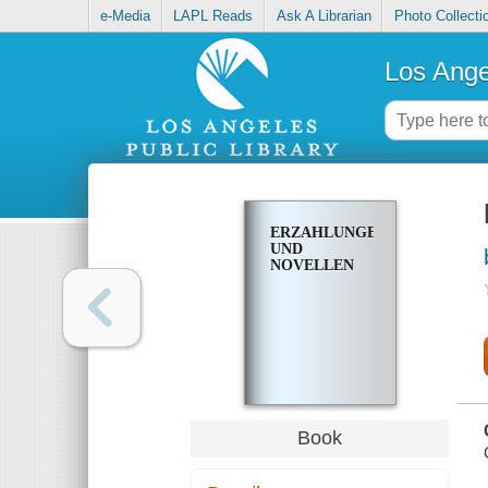
e-Media
LAPL Reads
Ask A Librarian
Photo Collecti
Los Ange
ERZAHLUNGEN
UND
NOVELLEN
Book