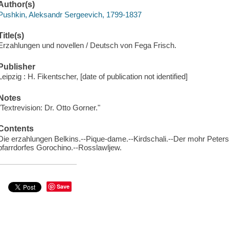
Author(s)
Pushkin, Aleksandr Sergeevich, 1799-1837
Title(s)
Erzahlungen und novellen / Deutsch von Fega Frisch.
Publisher
Leipzig : H. Fikentscher, [date of publication not identified]
Notes
"Textrevision: Dr. Otto Gorner."
Contents
Die erzahlungen Belkins.--Pique-dame.--Kirdschali.--Der mohr Peter
pfarrdorfes Gorochino.--Rosslawljew.
Save