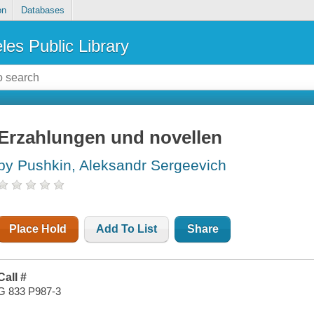
on
Databases
les Public Library
Erzahlungen und novellen
by Pushkin, Aleksandr Sergeevich
Place Hold
Add To List
Share
Call #
G 833 P987-3