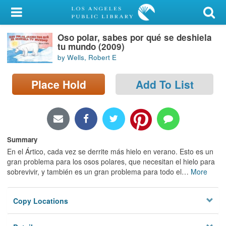
My Account
Oso polar, sabes por qué se deshiela
Library Card
tu mundo (2009)
by Wells, Robert E
Sign In
Place Hold
Add To List
Search
Locations/Hours (external
page)
Summary
Privacy
En el Ártico, cada vez se derrite más hielo en verano. Esto es un
gran problema para los osos polares, que necesitan el hielo para
sobrevivir, y también es un gran problema para todo el
…
More
Copy Locations