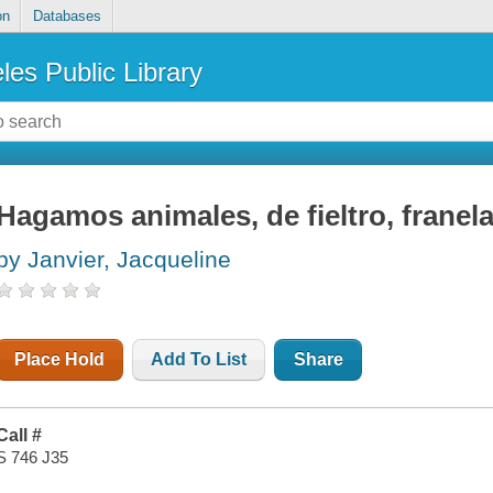
on
Databases
les Public Library
Hagamos animales, de fieltro, franela
by Janvier, Jacqueline
Place Hold
Add To List
Share
Call #
S 746 J35