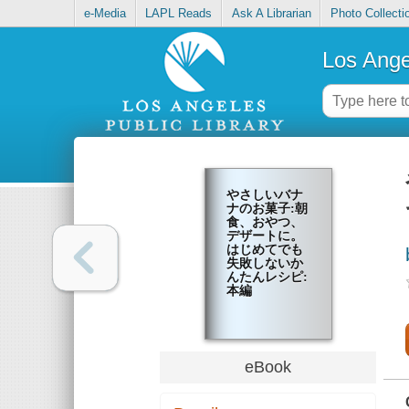
e-Media
LAPL Reads
Ask A Librarian
Photo Collecti
Los Ange
やさしいバナ
ナのお菓子:朝
食、おやつ、
デザートに。
はじめてでも
失敗しないか
んたんレシピ:
本編
eBook