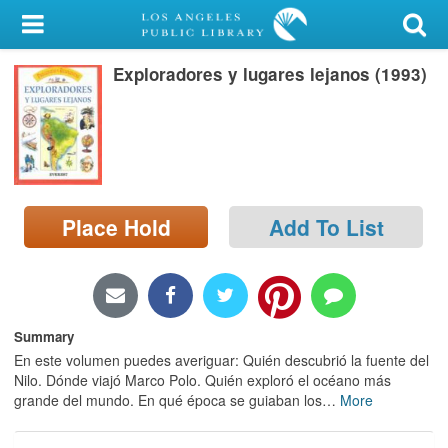
My Account
Exploradores y lugares lejanos (1993)
Library Card
Sign In
Search
Place Hold
Add To List
Locations/Hours (external
page)
Privacy
Summary
En este volumen puedes averiguar: Quién descubrió la fuente del
Nilo. Dónde viajó Marco Polo. Quién exploró el océano más
grande del mundo. En qué época se guiaban los
…
More