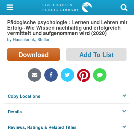
My Account
Pädogische psychologie : Lernen und Lehren mit
Library Card
Erfolg--Wie Wissen nachhaltig und erfolgreich
vermittelt und aufgenommen wird (2020)
Sign In
by Hasselbrink, Steffen
Search
Download
Add To List
Locations/Hours (external
page)
Privacy
Copy Locations
Details
Reviews, Ratings & Related Titles