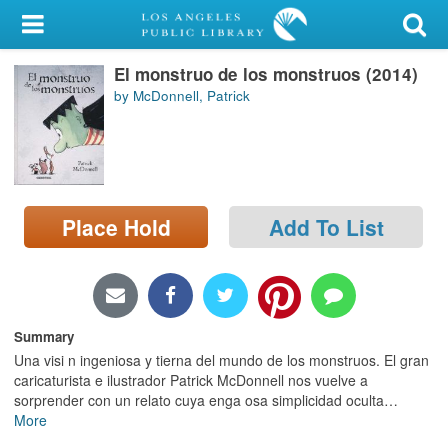
My Account
El monstruo de los monstruos (2014)
Library Card
by McDonnell, Patrick
Sign In
Search
Place Hold
Add To List
Locations/Hours (external
page)
Privacy
Summary
Una visi n ingeniosa y tierna del mundo de los monstruos. El gran
caricaturista e ilustrador Patrick McDonnell nos vuelve a
sorprender con un relato cuya enga osa simplicidad oculta
…
More