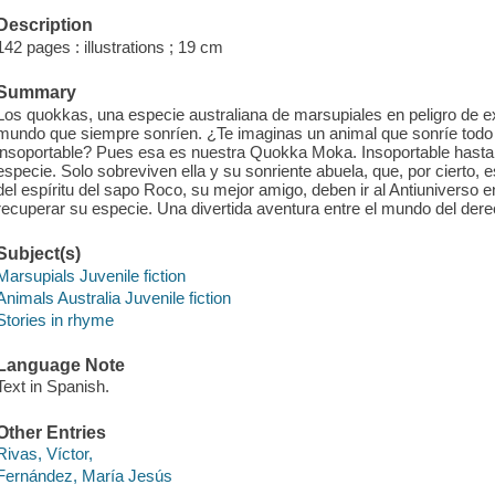
Description
142 pages : illustrations ; 19 cm
Summary
Los quokkas, una especie australiana de marsupiales en peligro de ext
mundo que siempre sonríen. ¿Te imaginas un animal que sonríe todo 
insoportable? Pues esa es nuestra Quokka Moka. Insoportable hasta ha
especie. Solo sobreviven ella y su sonriente abuela, que, por cierto,
del espíritu del sapo Roco, su mejor amigo, deben ir al Antiuniverso 
recuperar su especie. Una divertida aventura entre el mundo del dere
Subject(s)
Marsupials Juvenile fiction
Animals Australia Juvenile fiction
Stories in rhyme
Language Note
Text in Spanish.
Other Entries
Rivas, Víctor,
Fernández, María Jesús