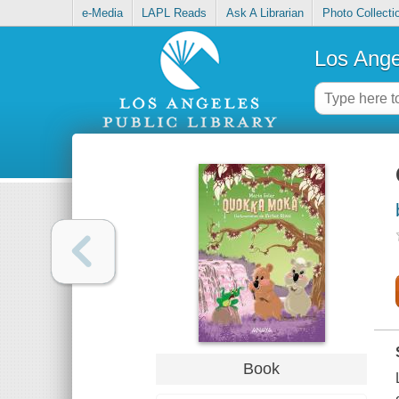
e-Media
LAPL Reads
Ask A Librarian
Photo Collecti
Los Ange
Book