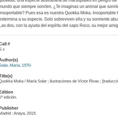
quokkas, una especie australiana de marsupiales en peligro de 
mundo que siempre sonríen. ¿Te imaginas un animal que sonríe 
insoportable? Pues esa es nuestra Quokka Moka. Insoportable ha
extermina a su especie. Solo sobreviven ella y su sonriente abu
Las dos, con la ayuda del espíritu del sapo Roco, su mejor amig
Call #
S x
Author(s)
Solar, María, 1970-
Title(s)
Quokka Moka / María Solar ; ilustraciones de Víctor Rivas ; [traduccio
Edition
1ª edición.
Publisher
Madrid : Anaya, 2019.