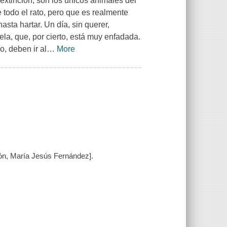
extinción, son los únicos animales del
todo el rato, pero que es realmente
sta hartar. Un día, sin querer,
ela, que, por cierto, está muy enfadada.
o, deben ir al
…
More
́n, María Jesús Fernández].