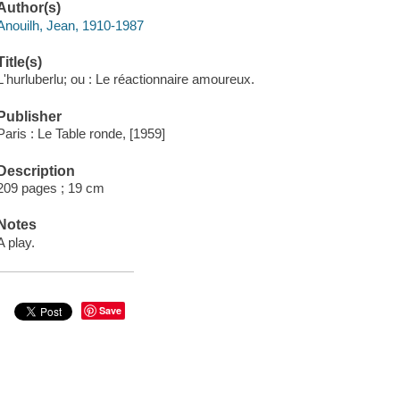
Author(s)
Anouilh, Jean, 1910-1987
Title(s)
L'hurluberlu; ou : Le réactionnaire amoureux.
Publisher
Paris : Le Table ronde, [1959]
Description
209 pages ; 19 cm
Notes
A play.
Save