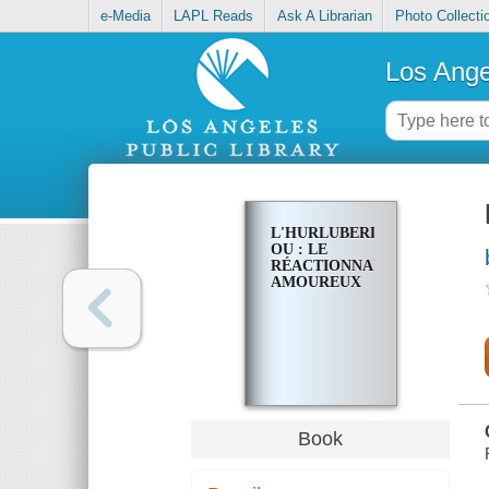
e-Media
LAPL Reads
Ask A Librarian
Photo Collecti
Los Ange
L'HURLUBERLU;
OU : LE
RÉACTIONNAIRE
AMOUREUX
Book