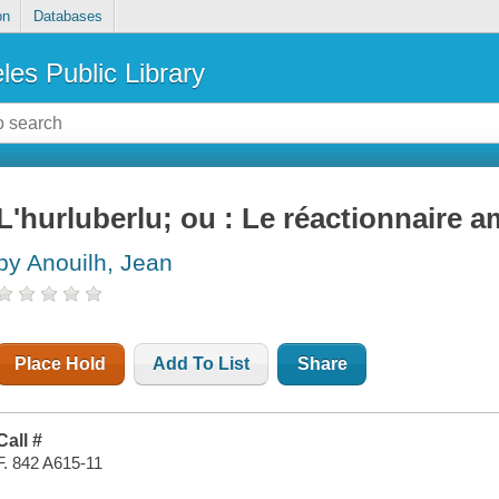
on
Databases
les Public Library
L'hurluberlu; ou : Le réactionnaire 
by Anouilh, Jean
Place Hold
Add To List
Share
Call #
F. 842 A615-11