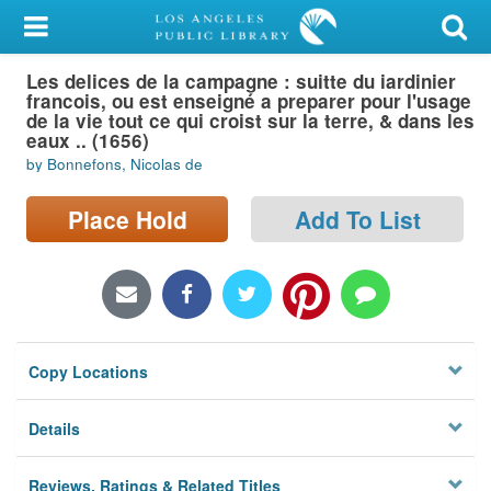
My Account
Les delices de la campagne : suitte du iardinier
Library Card
francois, ou est enseigné a preparer pour l'usage
de la vie tout ce qui croist sur la terre, & dans les
Sign In
eaux .. (1656)
by Bonnefons, Nicolas de
Search
Place Hold
Add To List
Locations/Hours (external
page)
Privacy
Copy Locations
Details
Reviews, Ratings & Related Titles