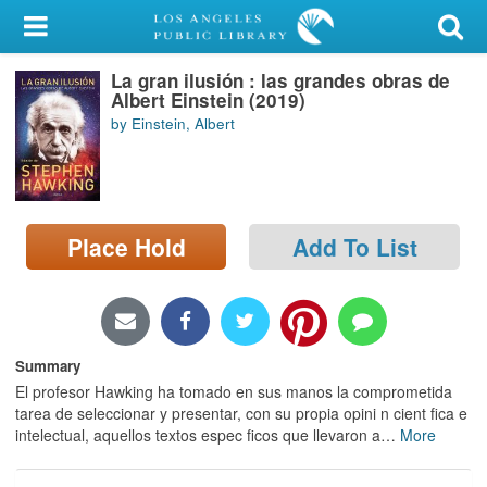
My Account
La gran ilusión : las grandes obras de
Library Card
Albert Einstein (2019)
by Einstein, Albert
Sign In
Search
Place Hold
Add To List
Locations/Hours (external
page)
Privacy
Summary
El profesor Hawking ha tomado en sus manos la comprometida
tarea de seleccionar y presentar, con su propia opini n cient fica e
intelectual, aquellos textos espec ficos que llevaron a
…
More