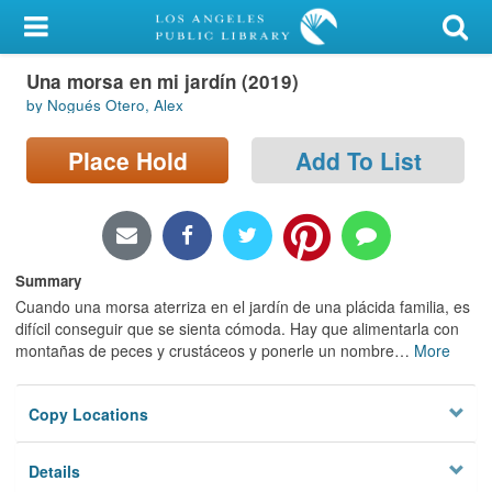
My Account
Una morsa en mi jardín (2019)
Library Card
by Nogués Otero, Alex
Sign In
Place Hold
Add To List
Search
Locations/Hours (external
page)
Summary
Cuando una morsa aterriza en el jardín de una plácida familia, es
Privacy
difícil conseguir que se sienta cómoda. Hay que alimentarla con
montañas de peces y crustáceos y ponerle un nombre
…
More
Copy Locations
Details