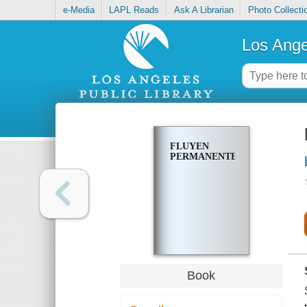
e-Media
LAPL Reads
Ask A Librarian
Photo Collecti
Los Ange
FLUYEN
PERMANENTES
Book