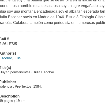
turbulenta soy una batalla que se desarrolla en la noche en un
loor oh rosa horrible rosa desastrosa soy un tigre engañado so
tibia soy una montaña encadenada soy el alba tan esperada tan 
Julia Escobar nació en Madrid de 1946. Estudió Filología Clásic
francés. Colabora también como periodista en numerosas public
Call #
S 861 E735
Author(s)
Escobar, Julia
Title(s)
Fluyen permanentes / Julia Escobar.
Publisher
Valencia : Pre-Textos, 1984.
Description
69 pages ; 19 cm.