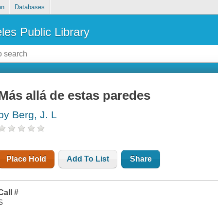
on
Databases
les Public Library
Más allá de estas paredes
by Berg, J. L
Place Hold
Add To List
Share
Call #
S