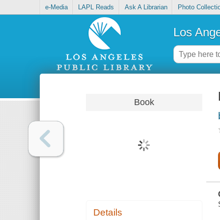
e-Media
LAPL Reads
Ask A Librarian
Photo Collecti
Los Ange
Book
Details