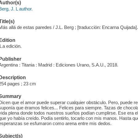
Author(s)
Berg, J. L author.
Title(s)
Más allá de estas paredes / J.L. Berg ; [traducción: Encarna Quijada]
Edition
1.a edición.
Publisher
Argentina : Titania : Madrid : Ediciones Urano, S.A.U., 2018.
Description
254 pages ; 23 cm
Summary
Dicen que el amor puede superar cualquier obstáculo. Pero, puede re
suponía que éramos felices... Felices para siempre. Tazas de chocola
vida plena donde todos nuestros sueños podían cumplirse. Ese era el
que yo había creído. Podía sentirlo, tocarlo con mis manos. Hasta que
esperanzas se esfumaron como arena entre mis dedos.
Subject(s)