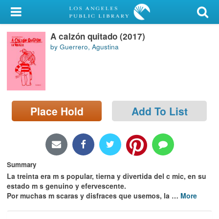
My Account
A calzón quitado (2017)
Library Card
by Guerrero, Agustina
Sign In
Search
Place Hold
Add To List
Locations/Hours (external
page)
Privacy
Summary
La treinta era m s popular, tierna y divertida del c mic, en su
estado m s genuino y efervescente.
Por muchas m scaras y disfraces que usemos, la
…
More