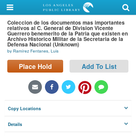
My Account
Coleccion de los documentos mas importantes
Library Card
relativos al C. General de Division Vicente
Guerrero benemerito de la Patria que existen en
Sign In
Archivo Historico Militar de la Secretaria de la
Defensa Nacional (Unknown)
by Ramírez Fentanes, Luis
Search
Place Hold
Add To List
Locations/Hours (external
page)
Privacy
Copy Locations
Details