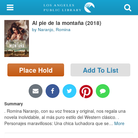
My Account
Al pie de la montaña (2018)
Library Card
by Naranjo, Romina
Sign In
Search
Place Hold
Add To List
Locations/Hours (external
page)
Privacy
Summary
. Romina Naranjo, con su voz fresca y original, nos regala una
novela inolvidable, al más puro estilo del Western clásico. .
Personajes maravillosos: Una chica luchadora que se
…
More