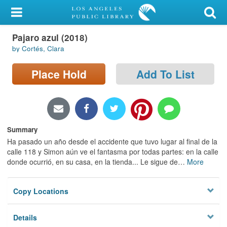
My Account
Pajaro azul (2018)
Library Card
by Cortés, Clara
Sign In
Place Hold
Add To List
Search
Locations/Hours (external
page)
Summary
Ha pasado un año desde el accidente que tuvo lugar al final de la
Privacy
calle 118 y Simon aún ve el fantasma por todas partes: en la calle
donde ocurrió, en su casa, en la tienda... Le sigue de
…
More
Copy Locations
Details