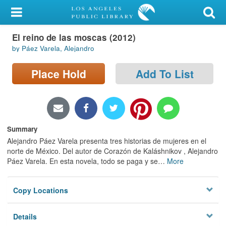
My Account
El reino de las moscas (2012)
Library Card
by Páez Varela, Alejandro
Sign In
Place Hold
Add To List
Search
Locations/Hours (external
page)
Summary
Alejandro Páez Varela presenta tres historias de mujeres en el
Privacy
norte de México. Del autor de Corazón de Kaláshnikov , Alejandro
Páez Varela. En esta novela, todo se paga y se
…
More
Copy Locations
Details