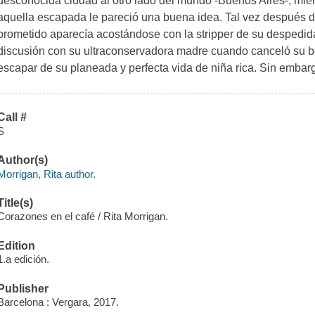
desconocida ciudad al otro lado del mundo -Buenos Aires-, mi
aquella escapada le pareció una buena idea. Tal vez después d
prometido aparecía acostándose con la stripper de su despedida 
discusión con su ultraconservadora madre cuando canceló su bo
escapar de su planeada y perfecta vida de niña rica. Sin emba
Call #
S
Author(s)
Morrigan, Rita author.
Title(s)
Corazones en el café / Rita Morrigan.
Edition
1.a edición.
Publisher
Barcelona : Vergara, 2017.