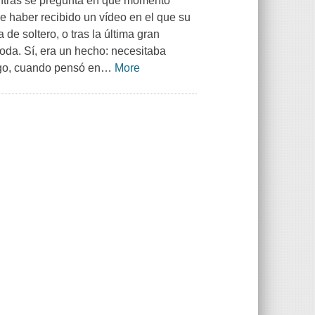
entras se pregunta en qué momento
e haber recibido un vídeo en el que su
de soltero, o tras la última gran
da. Sí, era un hecho: necesitaba
rgo, cuando pensó en
…
More