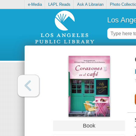
e-Media
LAPL Reads
Ask A Librarian
Photo Collecti
Los Ange
Book