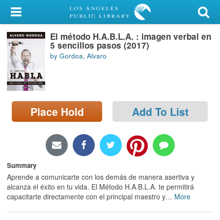
My Account
El método H.A.B.L.A. : imagen verbal en
Library Card
5 sencillos pasos (2017)
by Gordoa, Alvaro
Sign In
Search
Place Hold
Add To List
Locations/Hours (external
page)
Privacy
Summary
Aprende a comunicarte con los demás de manera asertiva y
alcanza el éxito en tu vida. El Método H.A.B.L.A. te permitirá
capacitarte directamente con el principal maestro y
…
More